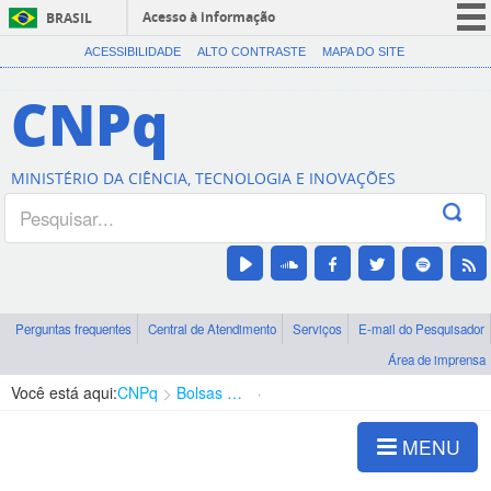
Acesso à informação
BRASIL
CORONAVÍRUS (COVID-19)
ACESSIBILIDADE
ALTO CONTRASTE
MAPA DO SITE
Participe
CNPq
Serviços
Legislação
MINISTÉRIO DA CIÊNCIA, TECNOLOGIA E INOVAÇÕES
Canais
Perguntas frequentes
Central de Atendimento
Serviços
E-mail do Pesquisador
Área de imprensa
Você está aqui:
CNPq
Bolsas e Auxílios Vigentes
Projetos de Pesquisa
MENU