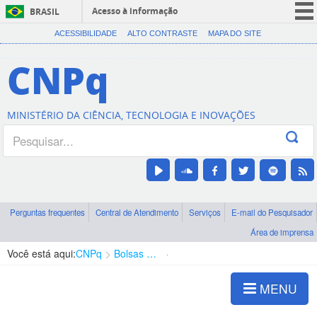
Acesso à informação
BRASIL
CORONAVÍRUS (COVID-19)
ACESSIBILIDADE
ALTO CONTRASTE
MAPA DO SITE
Participe
CNPq
Serviços
Legislação
MINISTÉRIO DA CIÊNCIA, TECNOLOGIA E INOVAÇÕES
Canais
Perguntas frequentes
Central de Atendimento
Serviços
E-mail do Pesquisador
Área de imprensa
Você está aqui:
CNPq
Bolsas e Auxílios Vigentes
Projetos de Pesquisa
MENU