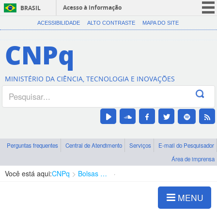
Acesso à informação
BRASIL
CORONAVÍRUS (COVID-19)
ACESSIBILIDADE
ALTO CONTRASTE
MAPA DO SITE
Participe
CNPq
Serviços
Legislação
MINISTÉRIO DA CIÊNCIA, TECNOLOGIA E INOVAÇÕES
Canais
Perguntas frequentes
Central de Atendimento
Serviços
E-mail do Pesquisador
Área de imprensa
Você está aqui:
CNPq
Bolsas e Auxílios Vigentes
Projetos de Pesquisa
MENU