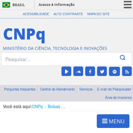
Acesso à informação
BRASIL
CORONAVÍRUS (COVID-19)
ACESSIBILIDADE
ALTO CONTRASTE
MAPA DO SITE
Participe
CNPq
Serviços
Legislação
MINISTÉRIO DA CIÊNCIA, TECNOLOGIA E INOVAÇÕES
Canais
Perguntas frequentes
Central de Atendimento
Serviços
E-mail do Pesquisador
Área de imprensa
Você está aqui:
CNPq
Bolsas e Auxílios Vigentes
Projetos de Pesquisa
MENU