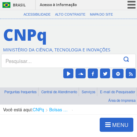
Acesso à informação
BRASIL
CORONAVÍRUS (COVID-19)
ACESSIBILIDADE
ALTO CONTRASTE
MAPA DO SITE
Participe
CNPq
Serviços
Legislação
MINISTÉRIO DA CIÊNCIA, TECNOLOGIA E INOVAÇÕES
Canais
Perguntas frequentes
Central de Atendimento
Serviços
E-mail do Pesquisador
Área de imprensa
Você está aqui:
CNPq
Bolsas e Auxílios Vigentes
Projetos de Pesquisa
MENU