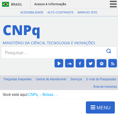
Acesso à informação
BRASIL
CORONAVÍRUS (COVID-19)
ACESSIBILIDADE
ALTO CONTRASTE
MAPA DO SITE
Participe
CNPq
Serviços
Legislação
MINISTÉRIO DA CIÊNCIA, TECNOLOGIA E INOVAÇÕES
Canais
Perguntas frequentes
Central de Atendimento
Serviços
E-mail do Pesquisador
Área de imprensa
Você está aqui:
CNPq
Bolsas e Auxílios Vigentes
Projetos de Pesquisa
MENU