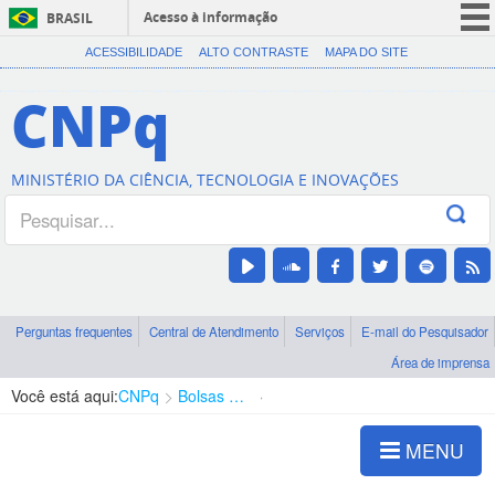
Acesso à informação
BRASIL
CORONAVÍRUS (COVID-19)
ACESSIBILIDADE
ALTO CONTRASTE
MAPA DO SITE
Participe
CNPq
Serviços
Legislação
MINISTÉRIO DA CIÊNCIA, TECNOLOGIA E INOVAÇÕES
Canais
Perguntas frequentes
Central de Atendimento
Serviços
E-mail do Pesquisador
Área de imprensa
Você está aqui:
CNPq
Bolsas e Auxílios Vigentes
Projetos de Pesquisa
MENU