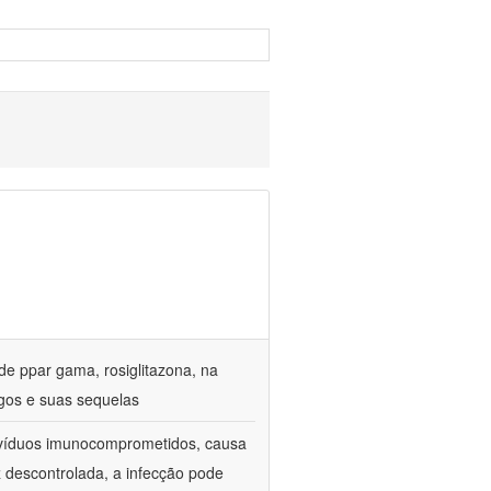
de ppar gama, rosiglitazona, na
gos e suas sequelas
divíduos imunocomprometidos, causa
z descontrolada, a infecção pode