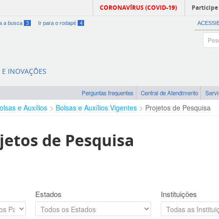
CORONAVÍRUS (COVID-19)
Participe
ra a busca
3
Ir para o rodapé
4
ACESSI
A E INOVAÇÕES
Perguntas frequentes
Central de Atendimento
Serv
olsas e Auxílios
Bolsas e Auxílios Vigentes
Projetos de Pesquisa
jetos de Pesquisa
Estados
Instituições