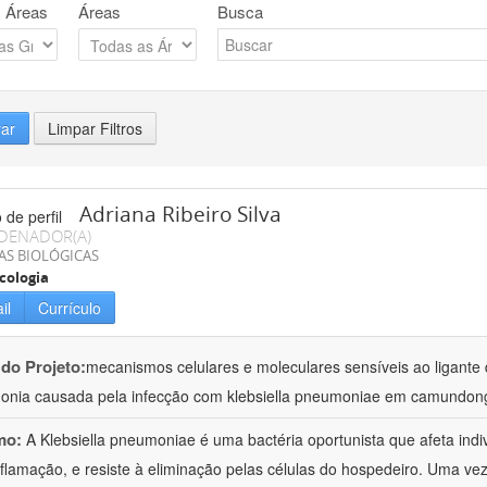
 Áreas
Áreas
Busca
rar
Limpar Filtros
Adriana Ribeiro Silva
DENADOR(A)
AS BIOLÓGICAS
cologia
il
Currículo
 do Projeto:
mecanismos celulares e moleculares sensíveis ao ligante 
nia causada pela infecção com klebsiella pneumoniae em camundon
mo:
A Klebsiella pneumoniae é uma bactéria oportunista que afeta in
nflamação, e resiste à eliminação pelas células do hospedeiro. Uma ve