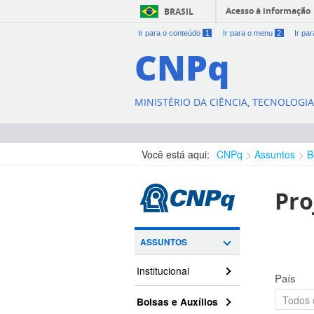
Acesso à informação
BRASIL
Ir para o conteúdo
1
Ir para o menu
2
Ir pa
CNPq
MINISTÉRIO DA CIÊNCIA, TECNOLOGI
Você está aqui:
CNPq
Assuntos
B
Pro
ASSUNTOS
Institucional
País
Bolsas e Auxílios