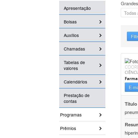
Grandes
Apresentação
Bolsas
Auxílios
Filt
Chamadas
Tabelas de
COOR
valores
CIÊNCI
Farma
Calendários
E-ma
Prestação de
contas
Título
pneumo
Programas
Resu
Prêmios
hiperi