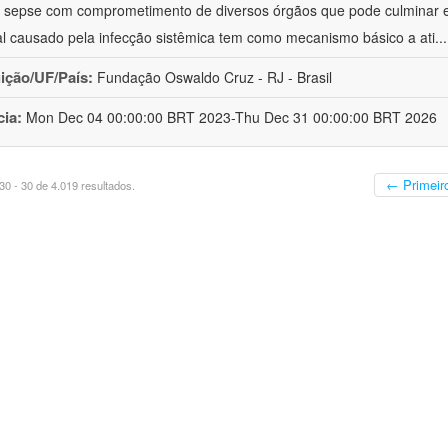
à sepse com comprometimento de diversos órgãos que pode culminar 
al causado pela infecção sistêmica tem como mecanismo básico a ati
..
uição/UF/País:
Fundação Oswaldo Cruz - RJ - Brasil
cia:
Mon Dec 04 00:00:00 BRT 2023-Thu Dec 31 00:00:00 BRT 2026
← Primeir
0 - 30 de 4.019 resultados.