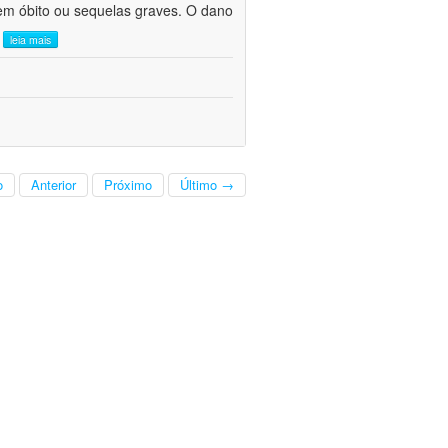
em óbito ou sequelas graves. O dano
.
leia mais
o
Anterior
Próximo
Último →