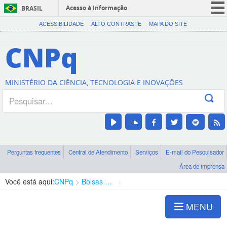
Acesso à informação
BRASIL
CORONAVÍRUS (COVID-19)
ACESSIBILIDADE
ALTO CONTRASTE
MAPA DO SITE
Participe
CNPq
Serviços
Legislação
MINISTÉRIO DA CIÊNCIA, TECNOLOGIA E INOVAÇÕES
Canais
Perguntas frequentes
Central de Atendimento
Serviços
E-mail do Pesquisador
Área de imprensa
Você está aqui:
CNPq
Bolsas e Auxílios Vigentes
Projetos de Pesquisa
MENU