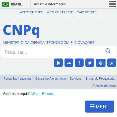
Acesso à informação
BRASIL
CORONAVÍRUS (COVID-19)
ACESSIBILIDADE
ALTO CONTRASTE
MAPA DO SITE
Participe
CNPq
Serviços
Legislação
MINISTÉRIO DA CIÊNCIA, TECNOLOGIA E INOVAÇÕES
Canais
Perguntas frequentes
Central de Atendimento
Serviços
E-mail do Pesquisador
Área de imprensa
Você está aqui:
CNPq
Bolsas e Auxílios Vigentes
Projetos de Pesquisa
MENU