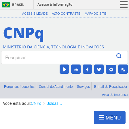
Acesso à informação
BRASIL
CORONAVÍRUS (COVID-19)
ACESSIBILIDADE
ALTO CONTRASTE
MAPA DO SITE
Participe
CNPq
Serviços
Legislação
MINISTÉRIO DA CIÊNCIA, TECNOLOGIA E INOVAÇÕES
Canais
Perguntas frequentes
Central de Atendimento
Serviços
E-mail do Pesquisador
Área de imprensa
Você está aqui:
CNPq
Bolsas e Auxílios Vigentes
Projetos de Pesquisa
MENU