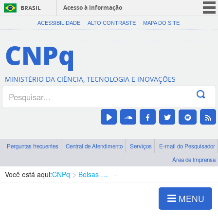
Acesso à informação
BRASIL
CORONAVÍRUS (COVID-19)
ACESSIBILIDADE
ALTO CONTRASTE
MAPA DO SITE
Participe
CNPq
Serviços
Legislação
MINISTÉRIO DA CIÊNCIA, TECNOLOGIA E INOVAÇÕES
Canais
Perguntas frequentes
Central de Atendimento
Serviços
E-mail do Pesquisador
Área de imprensa
Você está aqui:
CNPq
Bolsas e Auxílios Vigentes
Projetos de Pesquisa
MENU