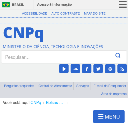
Acesso à informação
BRASIL
CORONAVÍRUS (COVID-19)
ACESSIBILIDADE
ALTO CONTRASTE
MAPA DO SITE
Participe
CNPq
Serviços
Legislação
MINISTÉRIO DA CIÊNCIA, TECNOLOGIA E INOVAÇÕES
Canais
Perguntas frequentes
Central de Atendimento
Serviços
E-mail do Pesquisador
Área de imprensa
Você está aqui:
CNPq
Bolsas e Auxílios Vigentes
Projetos de Pesquisa
MENU