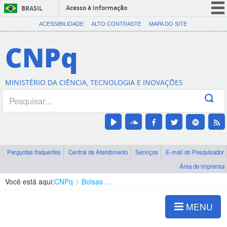
Acesso à informação
BRASIL
CORONAVÍRUS (COVID-19)
ACESSIBILIDADE
ALTO CONTRASTE
MAPA DO SITE
Participe
CNPq
Serviços
Legislação
MINISTÉRIO DA CIÊNCIA, TECNOLOGIA E INOVAÇÕES
Canais
Perguntas frequentes
Central de Atendimento
Serviços
E-mail do Pesquisador
Área de imprensa
Você está aqui:
CNPq
Bolsas e Auxílios Vigentes
Projetos de Pesquisa
MENU