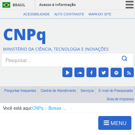
Acesso à informação
BRASIL
CORONAVÍRUS (COVID-19)
ACESSIBILIDADE
ALTO CONTRASTE
MAPA DO SITE
Participe
CNPq
Serviços
Legislação
MINISTÉRIO DA CIÊNCIA, TECNOLOGIA E INOVAÇÕES
Canais
Perguntas frequentes
Central de Atendimento
Serviços
E-mail do Pesquisador
Área de imprensa
Você está aqui:
CNPq
Bolsas e Auxílios Vigentes
Projetos de Pesquisa
MENU