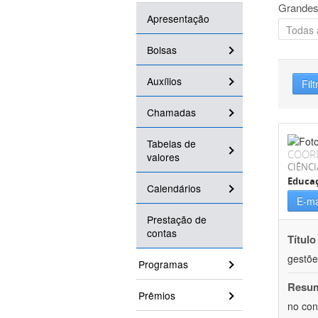
Grandes
Apresentação
Bolsas
Auxílios
Filt
Chamadas
Tabelas de
COOR
valores
CIÊNC
Educa
Calendários
E-ma
Prestação de
contas
Título
gestõe
Programas
Resu
Prêmios
no con