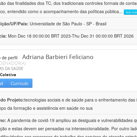
ão das finalidades dos TC, dos tradicionais controles formais de cont
stico, entendido como o acompanhamento das políticas pública
...
leia ma
uição/UF/País:
Universidade de São Paulo - SP - Brasil
cia:
Mon Dec 18 00:00:00 BRT 2023-Thu Dec 31 00:00:00 BRT 2026
Adriana Barbieri Feliciano
DENADOR(A)
AS DA SAÚDE
Coletiva
il
Currículo
 do Projeto:
tecnologias sociais e de saúde para o enfrentamento das 
po da formação e assistência em saúde no sus
mo:
A pandemia de covid-19 ampliou as desiguais e vulnerabilidades 
ção e estas devem ser pensadas na interseccionalidade. Por outro l
 dificuldades aos processos de trabalho dos serviços de atenção primá