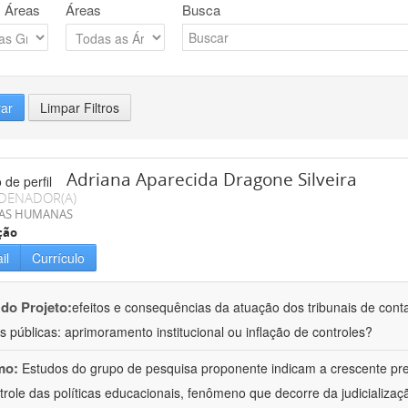
 Áreas
Áreas
Busca
rar
Limpar Filtros
Adriana Aparecida Dragone Silveira
DENADOR(A)
IAS HUMANAS
ção
il
Currículo
 do Projeto:
efeitos e consequências da atuação dos tribunais de conta
s públicas: aprimoramento institucional ou inflação de controles?
mo:
Estudos do grupo de pesquisa proponente indicam a crescente pr
trole das políticas educacionais, fenômeno que decorre da judicializa