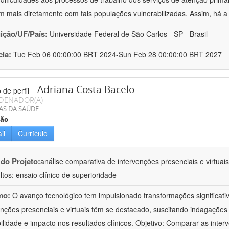
m mais diretamente com tais populações vulnerabilizadas. Assim, há a
uição/UF/País:
Universidade Federal de São Carlos - SP - Brasil
cia:
Tue Feb 06 00:00:00 BRT 2024-Sun Feb 28 00:00:00 BRT 2027
Adriana Costa Bacelo
DENADOR(A)
AS DA SAÚDE
ção
il
Currículo
 do Projeto:
análise comparativa de intervenções presenciais e virtua
ltos: ensaio clínico de superioridade
mo:
O avanço tecnológico tem impulsionado transformações significati
enções presenciais e virtuais têm se destacado, suscitando indagações 
bilidade e impacto nos resultados clínicos. Objetivo: Comparar as inter