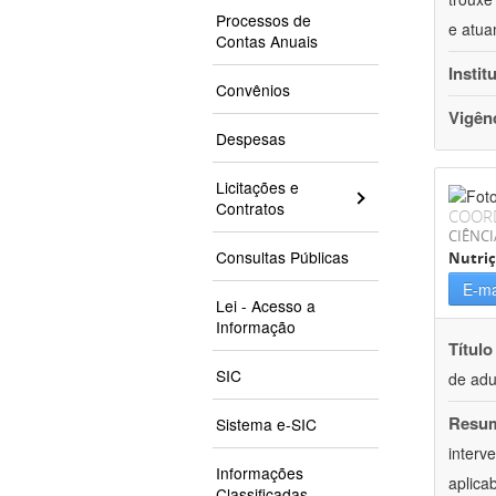
Processos de
e atua
Contas Anuais
Instit
Convênios
Vigên
Despesas
Licitações e
Contratos
COOR
CIÊNCI
Consultas Públicas
Nutri
E-ma
Lei - Acesso a
Informação
Título
SIC
de adu
Resu
Sistema e-SIC
interv
Informações
aplica
Classificadas