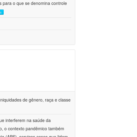
as para o que se denomina controle
is
iniquidades de gênero, raça e classe
que interferem na saúde da
ado, o contexto pandêmico também
ria (APS), serviços esses que lidam