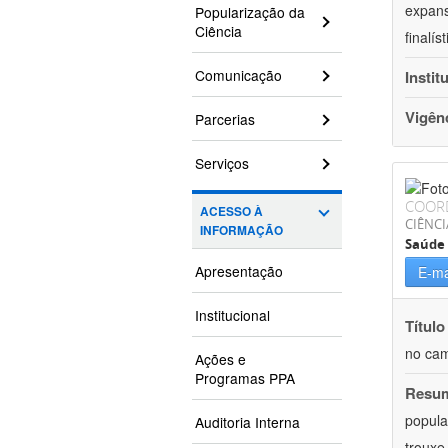
expans
Popularização da
Ciência
finalí
Comunicação
Instit
Vigên
Parcerias
Serviços
COOR
ACESSO À
CIÊNCI
INFORMAÇÃO
Saúde 
Apresentação
E-ma
Institucional
Título
no cam
Ações e
Programas PPA
Resu
popula
Auditoria Interna
trouxe