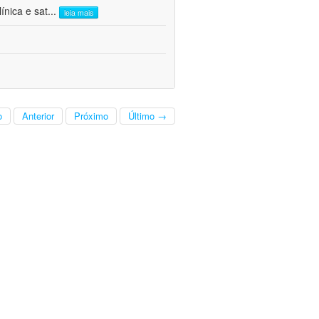
ínica e sat
...
leia mais
o
Anterior
Próximo
Último →