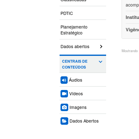
acompa
PDTIC
Instit
Planejamento
Vigên
Estratégico
Dados abertos
Mostrando 1
CENTRAIS DE
CONTEÚDOS
Áudios
Vídeos
Imagens
Dados Abertos