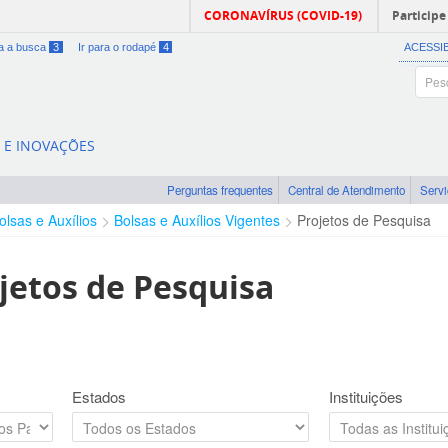
CORONAVÍRUS (COVID-19)
Participe
ra a busca
3
Ir para o rodapé
4
ACESSI
A E INOVAÇÕES
Perguntas frequentes
Central de Atendimento
Serv
olsas e Auxílios
Bolsas e Auxílios Vigentes
Projetos de Pesquisa
jetos de Pesquisa
Estados
Instituições