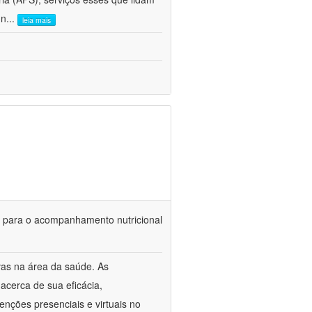
 n
...
leia mais
is para o acompanhamento nutricional
vas na área da saúde. As
acerca de sua eficácia,
venções presenciais e virtuais no