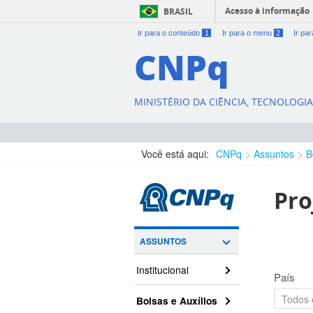
Acesso à informação
BRASIL
Ir para o conteúdo
1
Ir para o menu
2
Ir pa
CNPq
MINISTÉRIO DA CIÊNCIA, TECNOLOGI
Você está aqui:
CNPq
Assuntos
B
Pro
ASSUNTOS
Institucional
País
Bolsas e Auxílios