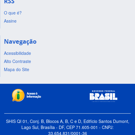
RSS
O que é?
Assine
Navegação
Acessibilidade
Alto Contraste
Mapa do Site
SHIS QI 01, Conj. B, Blocos A, B, C e D, Edifício Santos Dumont,
Lago Sul, Brasília - DF, CEP 71.605-001 - CNPJ:
33.654.831/0001-36