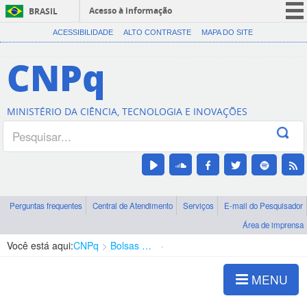
Acesso à informação
BRASIL
CORONAVÍRUS (COVID-19)
ACESSIBILIDADE
ALTO CONTRASTE
MAPA DO SITE
Participe
CNPq
Serviços
Legislação
MINISTÉRIO DA CIÊNCIA, TECNOLOGIA E INOVAÇÕES
Canais
Perguntas frequentes
Central de Atendimento
Serviços
E-mail do Pesquisador
Área de imprensa
Você está aqui:
CNPq
Bolsas e Auxílios Vigentes
Projetos de Pesquisa
MENU