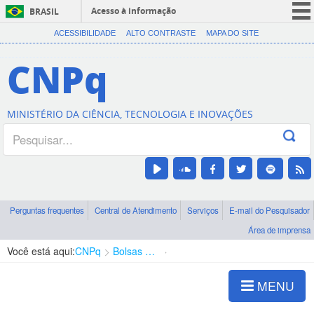
Acesso à informação
BRASIL
CORONAVÍRUS (COVID-19)
ACESSIBILIDADE
ALTO CONTRASTE
MAPA DO SITE
Participe
CNPq
Serviços
Legislação
MINISTÉRIO DA CIÊNCIA, TECNOLOGIA E INOVAÇÕES
Canais
Perguntas frequentes
Central de Atendimento
Serviços
E-mail do Pesquisador
Área de imprensa
Você está aqui:
CNPq
Bolsas e Auxílios Vigentes
Projetos de Pesquisa
MENU