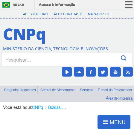
Acesso à informação
BRASIL
CORONAVÍRUS (COVID-19)
ACESSIBILIDADE
ALTO CONTRASTE
MAPA DO SITE
Participe
CNPq
Serviços
Legislação
MINISTÉRIO DA CIÊNCIA, TECNOLOGIA E INOVAÇÕES
Canais
Perguntas frequentes
Central de Atendimento
Serviços
E-mail do Pesquisador
Área de imprensa
Você está aqui:
CNPq
Bolsas e Auxílios Vigentes
Projetos de Pesquisa
MENU