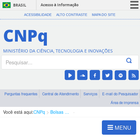
Acesso à informação
BRASIL
CORONAVÍRUS (COVID-19)
ACESSIBILIDADE
ALTO CONTRASTE
MAPA DO SITE
Participe
CNPq
Serviços
Legislação
MINISTÉRIO DA CIÊNCIA, TECNOLOGIA E INOVAÇÕES
Canais
Perguntas frequentes
Central de Atendimento
Serviços
E-mail do Pesquisador
Área de imprensa
Você está aqui:
CNPq
Bolsas e Auxílios Vigentes
Projetos de Pesquisa
MENU