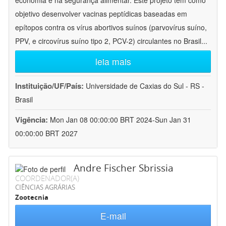
economia e na segurança alimentar. Este projeto tem como
objetivo desenvolver vacinas peptídicas baseadas em
epítopos contra os vírus abortivos suínos (parvovírus suíno,
PPV, e circovírus suíno tipo 2, PCV-2) circulantes no Brasil
...
leia mais
Instituição/UF/País:
Universidade de Caxias do Sul - RS -
Brasil
Vigência:
Mon Jan 08 00:00:00 BRT 2024-Sun Jan 31
00:00:00 BRT 2027
Andre Fischer Sbrissia
COORDENADOR(A)
CIÊNCIAS AGRÁRIAS
Zootecnia
E-mail