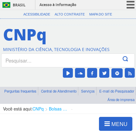
Acesso à informação
BRASIL
CORONAVÍRUS (COVID-19)
ACESSIBILIDADE
ALTO CONTRASTE
MAPA DO SITE
Participe
CNPq
Serviços
Legislação
MINISTÉRIO DA CIÊNCIA, TECNOLOGIA E INOVAÇÕES
Canais
Perguntas frequentes
Central de Atendimento
Serviços
E-mail do Pesquisador
Área de imprensa
Você está aqui:
CNPq
Bolsas e Auxílios Vigentes
Projetos de Pesquisa
MENU