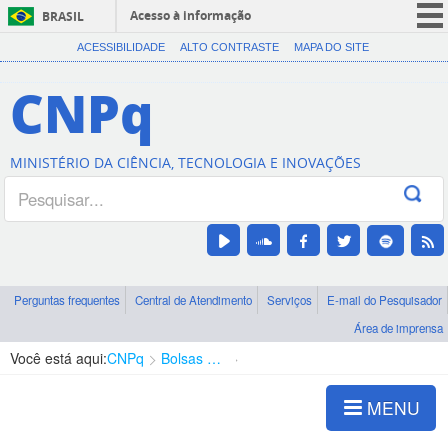
Acesso à informação
BRASIL
CORONAVÍRUS (COVID-19)
ACESSIBILIDADE
ALTO CONTRASTE
MAPA DO SITE
Participe
CNPq
Serviços
Legislação
MINISTÉRIO DA CIÊNCIA, TECNOLOGIA E INOVAÇÕES
Canais
Perguntas frequentes
Central de Atendimento
Serviços
E-mail do Pesquisador
Área de imprensa
Você está aqui:
CNPq
Bolsas e Auxílios Vigentes
Projetos de Pesquisa
MENU