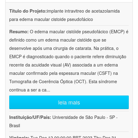
Título do Projeto:
implante intravitreo de acetazolamida
para edema macular cistoide pseudofácico
Resumo:
O edema macular cistóide pseudofácico (EMCP) é
definido como um edema macular cistóide que se
desenvolve após uma cirurgia de catarata. Na prática, o
EMCP é diagnosticado quando o paciente refere diminuição
recente da acuidade visual (AV) associada a um edema
macular confirmado pela espessura macular (CSFT) na
Tomografia de Coerência Óptica (OCT). Esta síndrome
continua a ser a ca
...
leia mais
Instituição/UF/País:
Universidade de São Paulo - SP -
Brasil
Vigência:
Tue Dec 12 00:00:00 BRT 2023-Thu Dec 31