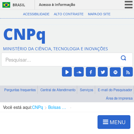
Acesso à informação
BRASIL
CORONAVÍRUS (COVID-19)
ACESSIBILIDADE
ALTO CONTRASTE
MAPA DO SITE
Participe
CNPq
Serviços
Legislação
MINISTÉRIO DA CIÊNCIA, TECNOLOGIA E INOVAÇÕES
Canais
Perguntas frequentes
Central de Atendimento
Serviços
E-mail do Pesquisador
Área de imprensa
Você está aqui:
CNPq
Bolsas e Auxílios Vigentes
Projetos de Pesquisa
MENU