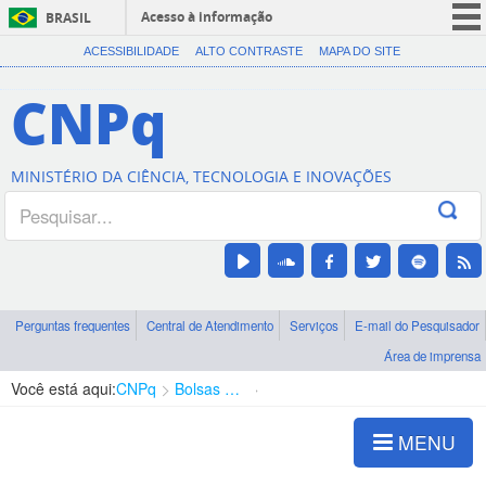
Acesso à informação
BRASIL
CORONAVÍRUS (COVID-19)
ACESSIBILIDADE
ALTO CONTRASTE
MAPA DO SITE
Participe
CNPq
Serviços
Legislação
MINISTÉRIO DA CIÊNCIA, TECNOLOGIA E INOVAÇÕES
Canais
Perguntas frequentes
Central de Atendimento
Serviços
E-mail do Pesquisador
Área de imprensa
Você está aqui:
CNPq
Bolsas e Auxílios Vigentes
Projetos de Pesquisa
MENU