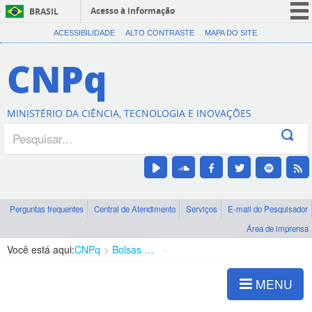
Acesso à informação
BRASIL
CORONAVÍRUS (COVID-19)
ACESSIBILIDADE
ALTO CONTRASTE
MAPA DO SITE
Participe
CNPq
Serviços
Legislação
MINISTÉRIO DA CIÊNCIA, TECNOLOGIA E INOVAÇÕES
Canais
Perguntas frequentes
Central de Atendimento
Serviços
E-mail do Pesquisador
Área de imprensa
Você está aqui:
CNPq
Bolsas e Auxílios Vigentes
Projetos de Pesquisa
MENU