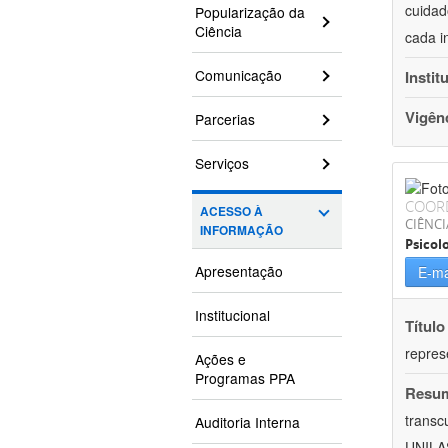
cuidad
Popularização da
Ciência
cada i
Comunicação
Instit
Vigên
Parcerias
Serviços
COOR
ACESSO À
CIÊNC
INFORMAÇÃO
Psicol
Apresentação
E-ma
Institucional
Título
repres
Ações e
Programas PPA
Resu
transc
Auditoria Interna
UNILAS