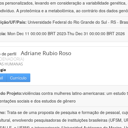
os personalizados, levando em consideração a variabilidade genética, a
ndivíduo. A proteômica e a metabolômica, ao contrário dos dados ge
uição/UF/País:
Universidade Federal do Rio Grande do Sul - RS - Brasi
cia:
Mon Dec 11 00:00:00 BRT 2023-Thu Dec 31 00:00:00 BRT 2026
Adriane Rubio Roso
DENADOR(A)
IAS HUMANAS
ogia
il
Currículo
 do Projeto:
violências contra mulheres latino-americanas: um estudo tr
entações sociais e dos estudos de gênero
mo:
Trata-se de uma proposta de pesquisa e formação de pessoal, cujo c
ultural, envolvendo pesquisadoras de instituições brasileiras (UFSM
ALLE, e UFAM) e internacionais (Univesidad Autónoma de Mexico, Uni