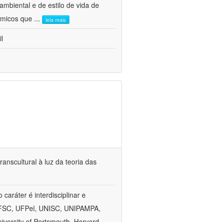
mbiental e de estilo de vida de
nômicos que
...
leia mais
l
anscultural à luz da teoria das
aráter é interdisciplinar e
, UFSC, UFPel, UNISC, UNIPAMPA,
versity of Portsmouth, Harvard