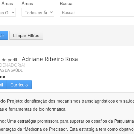
 Áreas
Áreas
Busca
rar
Limpar Filtros
Adriane Ribeiro Rosa
DENADOR(A)
AS DA SAÚDE
ina
il
Currículo
 do Projeto:
identificação dos mecanismos transdiagnósticos em saúd
as e ferramentas de bioinformática
mo:
Uma estratégia promissora para superar os desafios da Psiquiatria 
entação da "Medicina de Precisão". Esta estratégia tem como objetiv