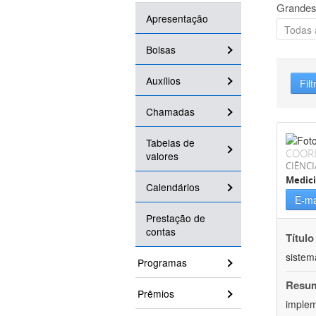
Grandes
Apresentação
Bolsas
Auxílios
Filt
Chamadas
Tabelas de
COOR
valores
CIÊNCI
Medic
Calendários
E-ma
Prestação de
contas
Título
sistem
Programas
Resu
Prêmios
implem