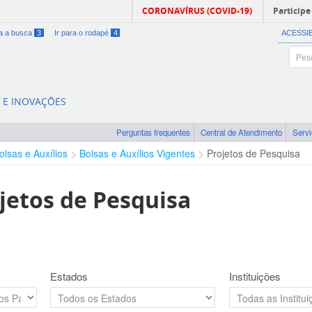
CORONAVÍRUS (COVID-19)
Participe
ra a busca
3
Ir para o rodapé
4
ACESSI
A E INOVAÇÕES
Perguntas frequentes
Central de Atendimento
Serv
olsas e Auxílios
Bolsas e Auxílios Vigentes
Projetos de Pesquisa
jetos de Pesquisa
Estados
Instituições