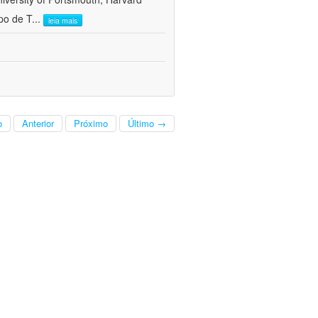
po de T
...
leia mais
o
Anterior
Próximo
Último →