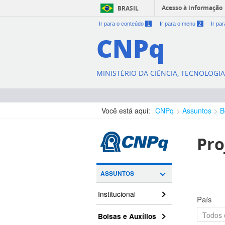
Acesso à informação
BRASIL
Ir para o conteúdo
1
Ir para o menu
2
Ir pa
CNPq
MINISTÉRIO DA CIÊNCIA, TECNOLOGI
Você está aqui:
CNPq
Assuntos
B
Pro
ASSUNTOS
Institucional
País
Bolsas e Auxílios