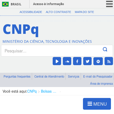
Acesso à informação
BRASIL
CORONAVÍRUS (COVID-19)
ACESSIBILIDADE
ALTO CONTRASTE
MAPA DO SITE
Participe
CNPq
Serviços
Legislação
MINISTÉRIO DA CIÊNCIA, TECNOLOGIA E INOVAÇÕES
Canais
Perguntas frequentes
Central de Atendimento
Serviços
E-mail do Pesquisador
Área de imprensa
Você está aqui:
CNPq
Bolsas e Auxílios Vigentes
Projetos de Pesquisa
MENU