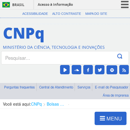
Acesso à informação
BRASIL
CORONAVÍRUS (COVID-19)
ACESSIBILIDADE
ALTO CONTRASTE
MAPA DO SITE
Participe
CNPq
Serviços
Legislação
MINISTÉRIO DA CIÊNCIA, TECNOLOGIA E INOVAÇÕES
Canais
Perguntas frequentes
Central de Atendimento
Serviços
E-mail do Pesquisador
Área de imprensa
Você está aqui:
CNPq
Bolsas e Auxílios Vigentes
Projetos de Pesquisa
MENU