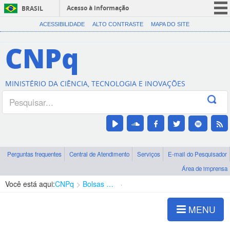
Acesso à informação
BRASIL
CORONAVÍRUS (COVID-19)
ACESSIBILIDADE
ALTO CONTRASTE
MAPA DO SITE
Participe
CNPq
Serviços
Legislação
MINISTÉRIO DA CIÊNCIA, TECNOLOGIA E INOVAÇÕES
Canais
Perguntas frequentes
Central de Atendimento
Serviços
E-mail do Pesquisador
Área de imprensa
Você está aqui:
CNPq
Bolsas e Auxílios Vigentes
Projetos de Pesquisa
MENU