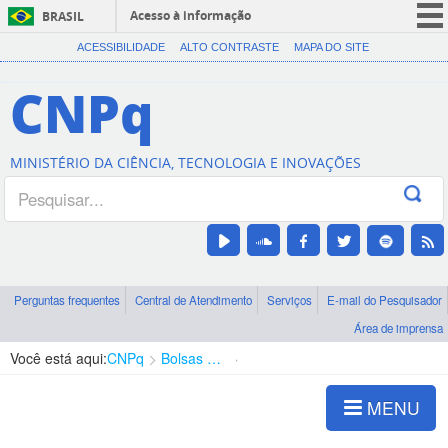
Acesso à informação
BRASIL
CORONAVÍRUS (COVID-19)
ACESSIBILIDADE
ALTO CONTRASTE
MAPA DO SITE
Participe
CNPq
Serviços
Legislação
MINISTÉRIO DA CIÊNCIA, TECNOLOGIA E INOVAÇÕES
Canais
Perguntas frequentes
Central de Atendimento
Serviços
E-mail do Pesquisador
Área de imprensa
Você está aqui:
CNPq
Bolsas e Auxílios Vigentes
Projetos de Pesquisa
MENU