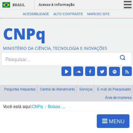
Acesso à informação
BRASIL
CORONAVÍRUS (COVID-19)
ACESSIBILIDADE
ALTO CONTRASTE
MAPA DO SITE
Participe
CNPq
Serviços
Legislação
MINISTÉRIO DA CIÊNCIA, TECNOLOGIA E INOVAÇÕES
Canais
Perguntas frequentes
Central de Atendimento
Serviços
E-mail do Pesquisador
Área de imprensa
Você está aqui:
CNPq
Bolsas e Auxílios Vigentes
Projetos de Pesquisa
MENU