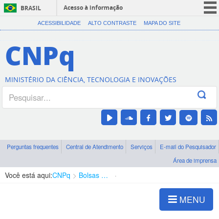
Acesso à informação
BRASIL
CORONAVÍRUS (COVID-19)
ACESSIBILIDADE
ALTO CONTRASTE
MAPA DO SITE
Participe
CNPq
Serviços
Legislação
MINISTÉRIO DA CIÊNCIA, TECNOLOGIA E INOVAÇÕES
Canais
Perguntas frequentes
Central de Atendimento
Serviços
E-mail do Pesquisador
Área de imprensa
Você está aqui:
CNPq
Bolsas e Auxílios Vigentes
Projetos de Pesquisa
MENU