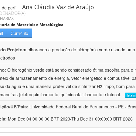
Ana Cláudia Vaz de Araújo
DENADOR(A)
HARIAS
aria de Materiais e Metalúrgica
il
Currículo
 do Projeto:
melhorando a produção de hidrogênio verde usando uma 
letrodos
mo:
O hidrogênio verde está sendo considerado ótima escolha para o 
eio de armazenamento de energia, vetor energético e combustível para
lise da água é uma maneira preferível de sintetizar H2 limpo, bom para
 maneiras (eletroquimicamente, quimiocataliticamente e fotocat
...
leia m
uição/UF/País:
Universidade Federal Rural de Pernambuco - PE - Bras
cia:
Mon Dec 04 00:00:00 BRT 2023-Thu Dec 31 00:00:00 BRT 2026