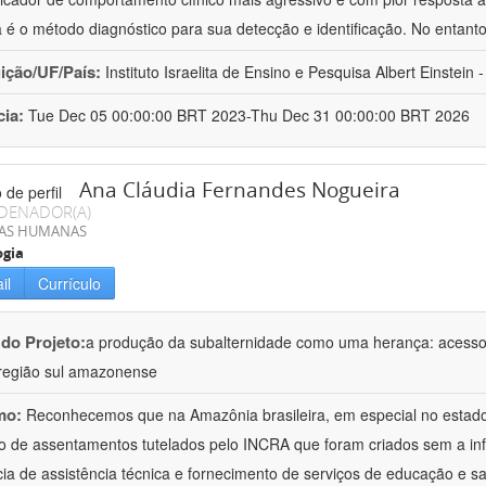
a é o método diagnóstico para sua detecção e identificação. No entant
uição/UF/País:
Instituto Israelita de Ensino e Pesquisa Albert Einstein -
cia:
Tue Dec 05 00:00:00 BRT 2023-Thu Dec 31 00:00:00 BRT 2026
Ana Cláudia Fernandes Nogueira
DENADOR(A)
IAS HUMANAS
ogia
il
Currículo
 do Projeto:
a produção da subalternidade como uma herança: acesso à 
região sul amazonense
mo:
Reconhecemos que na Amazônia brasileira, em especial no estad
 de assentamentos tutelados pelo INCRA que foram criados sem a in
ia de assistência técnica e fornecimento de serviços de educação e sa