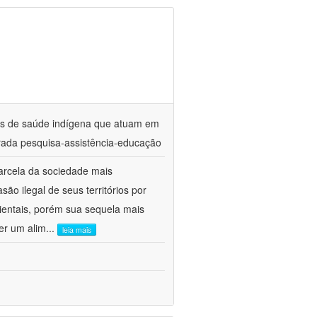
ares de saúde indígena que atuam em
ada pesquisa-assistência-educação
arcela da sociedade mais
ão ilegal de seus territórios por
entais, porém sua sequela mais
er um alim
...
leia mais