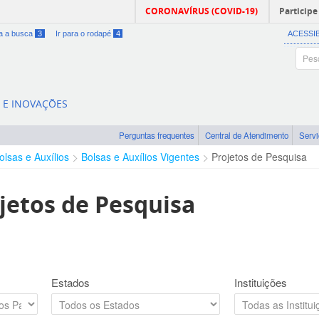
CORONAVÍRUS (COVID-19)
Participe
ra a busca
3
Ir para o rodapé
4
ACESSI
A E INOVAÇÕES
Perguntas frequentes
Central de Atendimento
Serv
olsas e Auxílios
Bolsas e Auxílios Vigentes
Projetos de Pesquisa
jetos de Pesquisa
Estados
Instituições