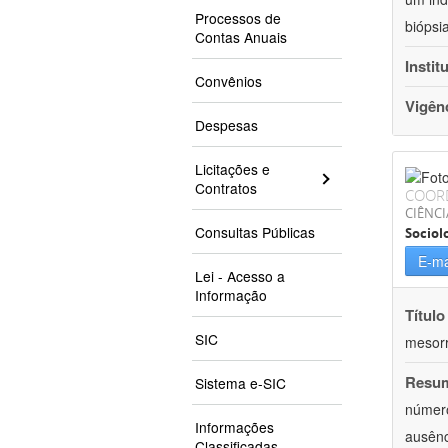
Processos de
biópsi
Contas Anuais
Instit
Convênios
Vigên
Despesas
Licitações e
Contratos
COOR
CIÊNC
Consultas Públicas
Sociol
E-ma
Lei - Acesso a
Informação
Título
SIC
mesor
Resu
Sistema e-SIC
número
Informações
ausênc
Classificadas