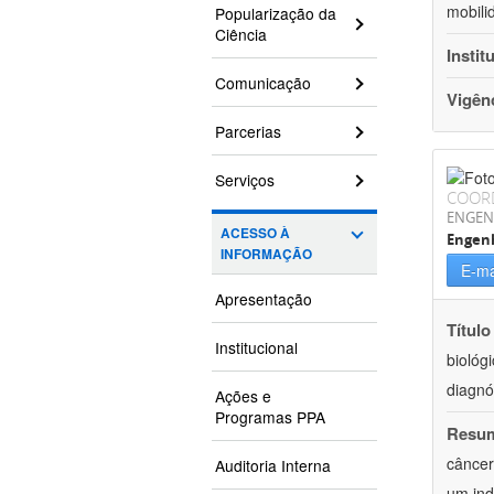
mobili
Popularização da
Ciência
Instit
Comunicação
Vigên
Parcerias
Serviços
COOR
ENGEN
ACESSO À
Engen
INFORMAÇÃO
E-ma
Apresentação
Título
Institucional
biológ
diagnó
Ações e
Programas PPA
Resu
câncer
Auditoria Interna
um ind