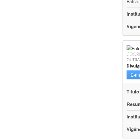
Bahia.
Instit
Vigên
COOR
OUTRA
Divulg
E-ma
Título
Resu
Instit
Vigên