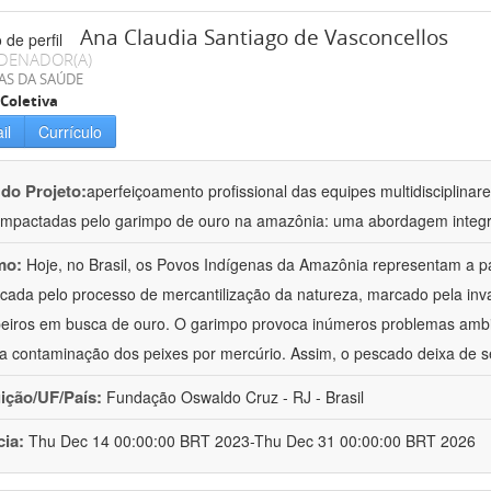
Ana Claudia Santiago de Vasconcellos
DENADOR(A)
AS DA SAÚDE
Coletiva
il
Currículo
 do Projeto:
aperfeiçoamento profissional das equipes multidisciplin
impactadas pelo garimpo de ouro na amazônia: uma abordagem integr
mo:
Hoje, no Brasil, os Povos Indígenas da Amazônia representam a p
icada pelo processo de mercantilização da natureza, marcado pela invas
eiros em busca de ouro. O garimpo provoca inúmeros problemas ambi
é a contaminação dos peixes por mercúrio. Assim, o pescado deixa de s
uição/UF/País:
Fundação Oswaldo Cruz - RJ - Brasil
cia:
Thu Dec 14 00:00:00 BRT 2023-Thu Dec 31 00:00:00 BRT 2026