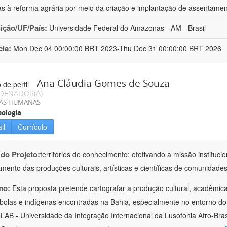
as à reforma agrária por meio da criação e implantação de assentame
uição/UF/País:
Universidade Federal do Amazonas - AM - Brasil
cia:
Mon Dec 04 00:00:00 BRT 2023-Thu Dec 31 00:00:00 BRT 2026
Ana Cláudia Gomes de Souza
DENADOR(A)
IAS HUMANAS
ologia
il
Currículo
 do Projeto:
territórios de conhecimento: efetivando a missão institucio
ento das produções culturais, artísticas e científicas de comunidade
mo:
Esta proposta pretende cartografar a produção cultural, acadêmic
bolas e indígenas encontradas na Bahia, especialmente no entorno do
LAB - Universidade da Integração Internacional da Lusofonia Afro-Bra