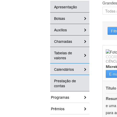
Grandes
Apresentação
Bolsas
Auxílios
Filt
Chamadas
Tabelas de
COOR
valores
CIÊNCI
Microb
Calendários
E-ma
Prestação de
contas
Título
Programas
Resu
e uma 
Prêmios
para a