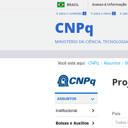
Acesso à informação
BRASIL
Ir para o conteúdo
1
Ir para o menu
2
Ir pa
CNPq
MINISTÉRIO DA CIÊNCIA, TECNOLOGI
Você está aqui:
CNPq
Assuntos
B
Pro
ASSUNTOS
Institucional
País
Bolsas e Auxílios