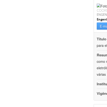
COOR
ENGEN
Engenh
E-ma
Título
para e
Resu
como m
eletró
várias
Instit
Vigên