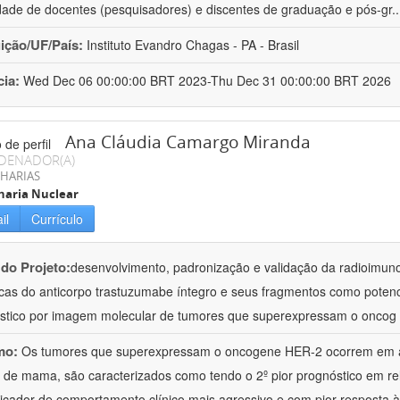
dade de docentes (pesquisadores) e discentes de graduação e pós-gr
.
uição/UF/País:
Instituto Evandro Chagas - PA - Brasil
cia:
Wed Dec 06 00:00:00 BRT 2023-Thu Dec 31 00:00:00 BRT 2026
Ana Cláudia Camargo Miranda
DENADOR(A)
HARIAS
haria Nuclear
il
Currículo
 do Projeto:
desenvolvimento, padronização e validação da radioimun
icas do anticorpo trastuzumabe íntegro e seus fragmentos como potenc
stico por imagem molecular de tumores que superexpressam o oncog
mo:
Os tumores que superexpressam o oncogene HER-2 ocorrem em 
 de mama, são caracterizados como tendo o 2º pior prognóstico em rel
icador de comportamento clínico mais agressivo e com pior resposta à