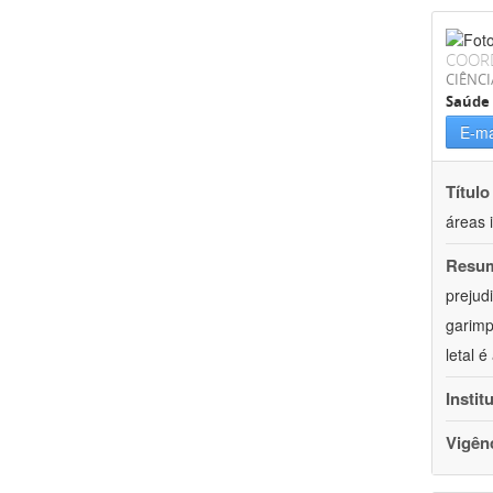
COOR
CIÊNCI
Saúde 
E-ma
Título
áreas 
Resu
prejud
garimp
letal 
Instit
Vigên