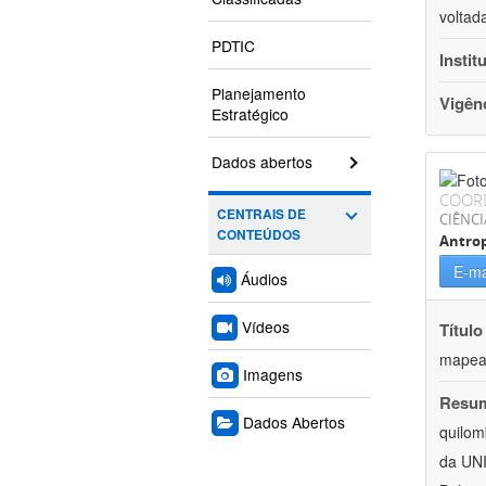
voltad
PDTIC
Instit
Planejamento
Vigên
Estratégico
Dados abertos
COOR
CENTRAIS DE
CIÊNC
CONTEÚDOS
Antrop
E-ma
Áudios
Vídeos
Título
mapeam
Imagens
Resu
Dados Abertos
quilom
da UNI