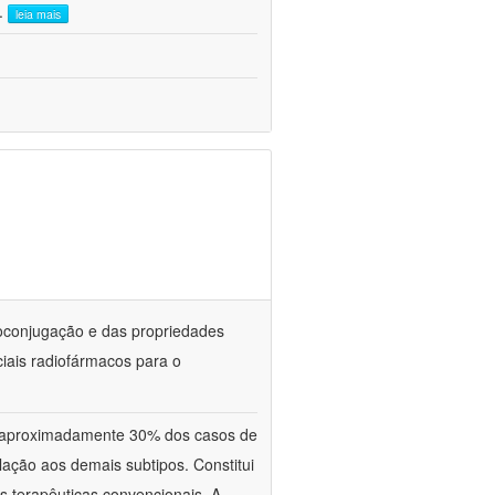
..
leia mais
oconjugação e das propriedades
iais radiofármacos para o
aproximadamente 30% dos casos de
ação aos demais subtipos. Constitui
s terapêuticas convencionais. A