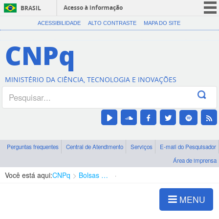
Acesso à informação
BRASIL
CORONAVÍRUS (COVID-19)
ACESSIBILIDADE
ALTO CONTRASTE
MAPA DO SITE
Participe
CNPq
Serviços
Legislação
MINISTÉRIO DA CIÊNCIA, TECNOLOGIA E INOVAÇÕES
Canais
Perguntas frequentes
Central de Atendimento
Serviços
E-mail do Pesquisador
Área de imprensa
Você está aqui:
CNPq
Bolsas e Auxílios Vigentes
Projetos de Pesquisa
MENU