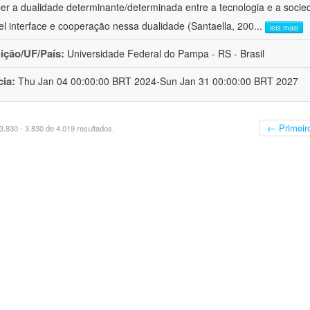
er a dualidade determinante/determinada entre a tecnologia e a socie
el interface e cooperação nessa dualidade (Santaella, 200
...
leia mais
uição/UF/País:
Universidade Federal do Pampa - RS - Brasil
cia:
Thu Jan 04 00:00:00 BRT 2024-Sun Jan 31 00:00:00 BRT 2027
← Primeir
.830 - 3.830 de 4.019 resultados.