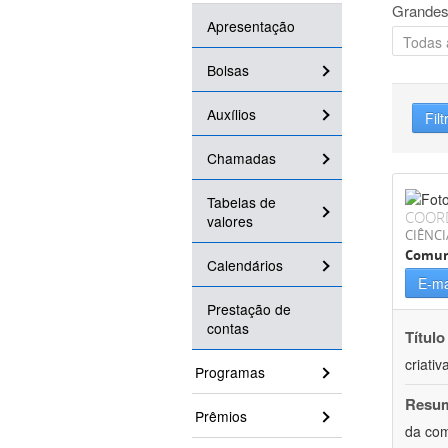
Grandes
Apresentação
Bolsas
Auxílios
Filt
Chamadas
Tabelas de
COOR
valores
CIÊNCI
Comun
Calendários
E-ma
Prestação de
contas
Título
criativ
Programas
Resu
Prêmios
da com