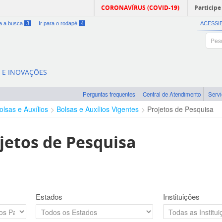
CORONAVÍRUS (COVID-19)
Participe
ra a busca
3
Ir para o rodapé
4
ACESSI
A E INOVAÇÕES
Perguntas frequentes
Central de Atendimento
Serv
olsas e Auxílios
Bolsas e Auxílios Vigentes
Projetos de Pesquisa
jetos de Pesquisa
Estados
Instituições