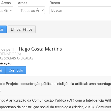
 Áreas
Áreas
Busca
rar
Limpar Filtros
Tiago Costa Martins
DENADOR(A)
AS SOCIAIS APLICADAS
icação
il
Currículo
 do Projeto:
comunicação pública e inteligência artificial: uma abordage
a
mo:
A articulação da Comunicação Pública (CP) com a Inteligência Artifi
preensão da construção social da tecnologia (Neder, 2013). Comunica