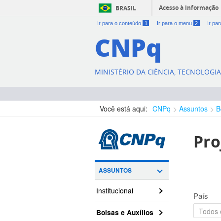
Acesso à informação
BRASIL
Ir para o conteúdo
1
Ir para o menu
2
Ir pa
CNPq
MINISTÉRIO DA CIÊNCIA, TECNOLOGI
Você está aqui:
CNPq
Assuntos
B
Pro
ASSUNTOS
Institucional
País
Bolsas e Auxílios