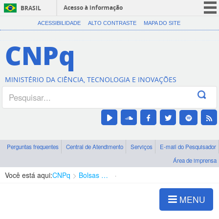
Acesso à informação
BRASIL
CORONAVÍRUS (COVID-19)
ACESSIBILIDADE
ALTO CONTRASTE
MAPA DO SITE
Participe
CNPq
Serviços
Legislação
MINISTÉRIO DA CIÊNCIA, TECNOLOGIA E INOVAÇÕES
Canais
Perguntas frequentes
Central de Atendimento
Serviços
E-mail do Pesquisador
Área de imprensa
Você está aqui:
CNPq
Bolsas e Auxílios Vigentes
Projetos de Pesquisa
MENU