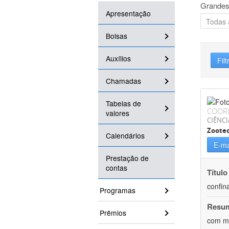
Grandes
Apresentação
Bolsas
Auxílios
Filt
Chamadas
Tabelas de
COOR
valores
CIÊNCI
Zoote
Calendários
E-ma
Prestação de
contas
Título
confin
Programas
Resu
Prêmios
com mú