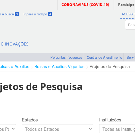
CORONAVÍRUS (COVID-19)
Participe
ra a busca
3
Ir para o rodapé
4
ACESSI
A E INOVAÇÕES
Perguntas frequentes
Central de Atendimento
Serv
olsas e Auxílios
Bolsas e Auxílios Vigentes
Projetos de Pesquisa
jetos de Pesquisa
Estados
Instituições