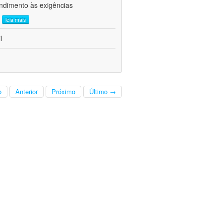
ndimento às exigências
.
leia mais
l
o
Anterior
Próximo
Último →