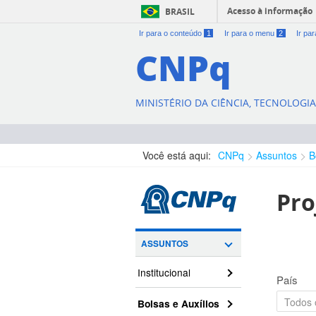
Acesso à informação
BRASIL
Ir para o conteúdo
1
Ir para o menu
2
Ir pa
CNPq
MINISTÉRIO DA CIÊNCIA, TECNOLOGI
Você está aqui:
CNPq
Assuntos
B
Pro
ASSUNTOS
Institucional
País
Bolsas e Auxílios