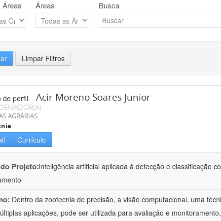
 Áreas
Áreas
Busca
rar
Limpar Filtros
Acir Moreno Soares Junior
DENADOR(A)
AS AGRÁRIAS
cnia
il
Currículo
 do Projeto:
inteligência artificial aplicada à detecção e classificaçã
amento
mo:
Dentro da zootecnia de precisão, a visão computacional, uma técni
ltiplas aplicações, pode ser utilizada para avaliação e monitoramento, 