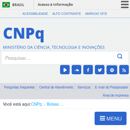
Acesso à informação
BRASIL
CORONAVÍRUS (COVID-19)
ACESSIBILIDADE
ALTO CONTRASTE
MAPA DO SITE
Participe
CNPq
Serviços
Legislação
MINISTÉRIO DA CIÊNCIA, TECNOLOGIA E INOVAÇÕES
Canais
Perguntas frequentes
Central de Atendimento
Serviços
E-mail do Pesquisador
Área de imprensa
Você está aqui:
CNPq
Bolsas e Auxílios Vigentes
Projetos de Pesquisa
MENU