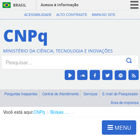
Acesso à informação
BRASIL
CORONAVÍRUS (COVID-19)
ACESSIBILIDADE
ALTO CONTRASTE
MAPA DO SITE
Participe
CNPq
Serviços
Legislação
MINISTÉRIO DA CIÊNCIA, TECNOLOGIA E INOVAÇÕES
Canais
Perguntas frequentes
Central de Atendimento
Serviços
E-mail do Pesquisador
Área de imprensa
Você está aqui:
CNPq
Bolsas e Auxílios Vigentes
Projetos de Pesquisa
MENU