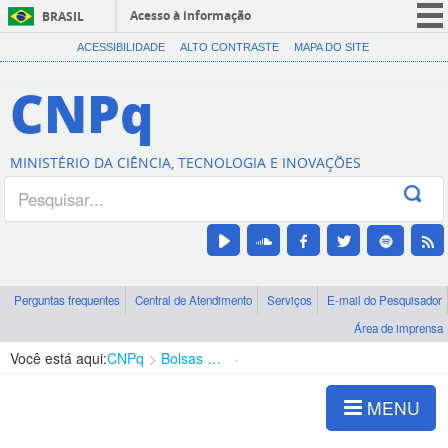
Acesso à informação
BRASIL
CORONAVÍRUS (COVID-19)
ACESSIBILIDADE
ALTO CONTRASTE
MAPA DO SITE
Participe
CNPq
Serviços
Legislação
MINISTÉRIO DA CIÊNCIA, TECNOLOGIA E INOVAÇÕES
Canais
Perguntas frequentes
Central de Atendimento
Serviços
E-mail do Pesquisador
Área de imprensa
Você está aqui:
CNPq
Bolsas e Auxílios Vigentes
Projetos de Pesquisa
MENU