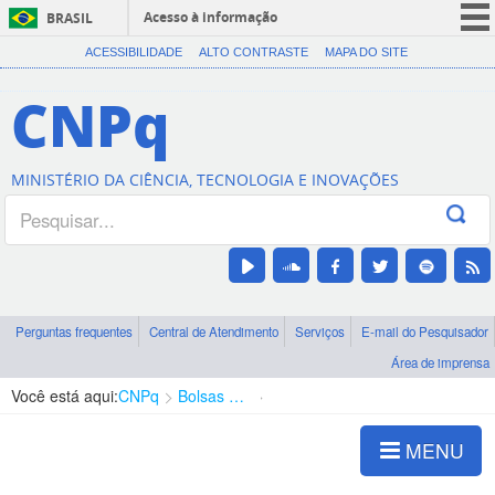
Acesso à informação
BRASIL
CORONAVÍRUS (COVID-19)
ACESSIBILIDADE
ALTO CONTRASTE
MAPA DO SITE
Participe
CNPq
Serviços
Legislação
MINISTÉRIO DA CIÊNCIA, TECNOLOGIA E INOVAÇÕES
Canais
Perguntas frequentes
Central de Atendimento
Serviços
E-mail do Pesquisador
Área de imprensa
Você está aqui:
CNPq
Bolsas e Auxílios Vigentes
Projetos de Pesquisa
MENU