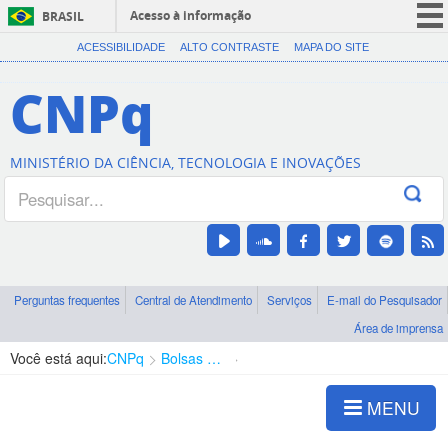
Acesso à informação
BRASIL
CORONAVÍRUS (COVID-19)
ACESSIBILIDADE
ALTO CONTRASTE
MAPA DO SITE
Participe
CNPq
Serviços
Legislação
MINISTÉRIO DA CIÊNCIA, TECNOLOGIA E INOVAÇÕES
Canais
Perguntas frequentes
Central de Atendimento
Serviços
E-mail do Pesquisador
Área de imprensa
Você está aqui:
CNPq
Bolsas e Auxílios Vigentes
Projetos de Pesquisa
MENU