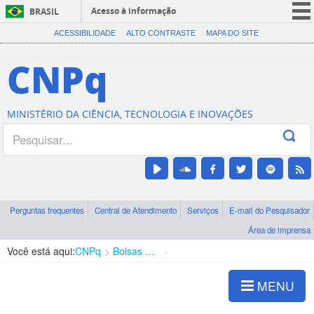
Acesso à informação
BRASIL
CORONAVÍRUS (COVID-19)
ACESSIBILIDADE
ALTO CONTRASTE
MAPA DO SITE
Participe
CNPq
Serviços
Legislação
MINISTÉRIO DA CIÊNCIA, TECNOLOGIA E INOVAÇÕES
Canais
Perguntas frequentes
Central de Atendimento
Serviços
E-mail do Pesquisador
Área de imprensa
Você está aqui:
CNPq
Bolsas e Auxílios Vigentes
Projetos de Pesquisa
MENU