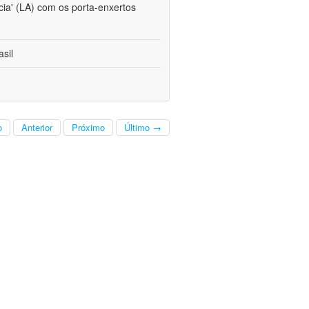
cia' (LA) com os porta-enxertos
sil
o
Anterior
Próximo
Último →