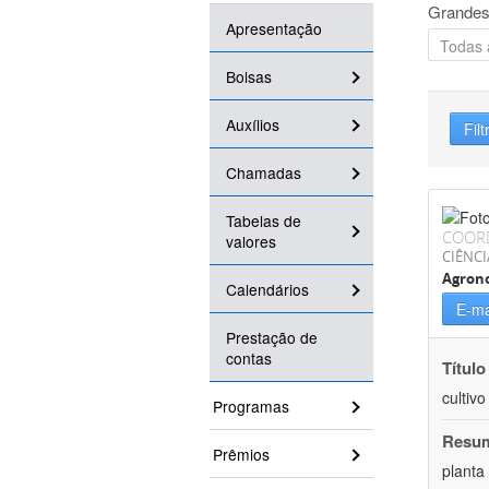
Grandes
Apresentação
Bolsas
Auxílios
Filt
Chamadas
Tabelas de
COOR
valores
CIÊNCI
Agron
Calendários
E-ma
Prestação de
contas
Título
cultiv
Programas
Resu
Prêmios
planta