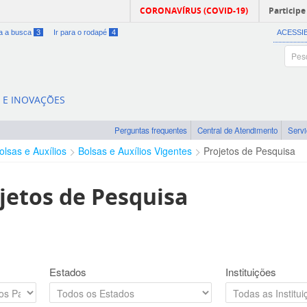
CORONAVÍRUS (COVID-19)
Participe
ra a busca
3
Ir para o rodapé
4
ACESSI
A E INOVAÇÕES
Perguntas frequentes
Central de Atendimento
Serv
olsas e Auxílios
Bolsas e Auxílios Vigentes
Projetos de Pesquisa
jetos de Pesquisa
Estados
Instituições