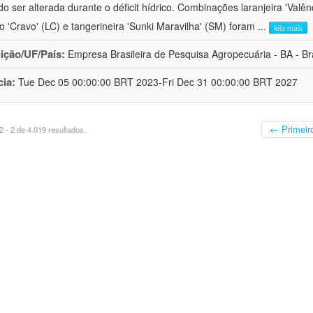
o ser alterada durante o déficit hídrico. Combinações laranjeira 'Valên
ro 'Cravo' (LC) e tangerineira 'Sunki Maravilha' (SM) foram
...
leia mais
uição/UF/País:
Empresa Brasileira de Pesquisa Agropecuária - BA - Bra
cia:
Tue Dec 05 00:00:00 BRT 2023-Fri Dec 31 00:00:00 BRT 2027
← Primeir
 - 2 de 4.019 resultados.