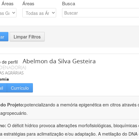
 Áreas
Áreas
Busca
rar
Limpar Filtros
Abelmon da Silva Gesteira
DENADOR(A)
AS AGRÁRIAS
omia
il
Currículo
 do Projeto:
potencializando a memória epigenética em citros através d
o agropecuário.
mo:
O déficit hídrico provoca alterações morfofisiológicas, bioquímica
 a estratégias para aclimatização e/ou adaptação. A metilação do DNA 