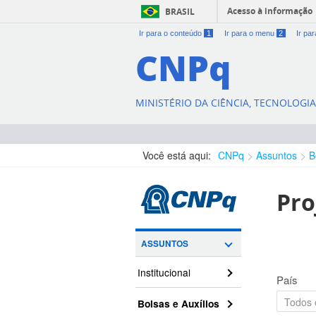
Acesso à informação
BRASIL
Ir para o conteúdo
1
Ir para o menu
2
Ir pa
CNPq
MINISTÉRIO DA CIÊNCIA, TECNOLOGI
Você está aqui:
CNPq
Assuntos
B
Pro
ASSUNTOS
Institucional
País
Bolsas e Auxílios