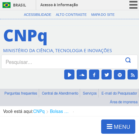
Acesso à informação
BRASIL
CORONAVÍRUS (COVID-19)
ACESSIBILIDADE
ALTO CONTRASTE
MAPA DO SITE
Participe
CNPq
Serviços
Legislação
MINISTÉRIO DA CIÊNCIA, TECNOLOGIA E INOVAÇÕES
Canais
Perguntas frequentes
Central de Atendimento
Serviços
E-mail do Pesquisador
Área de imprensa
Você está aqui:
CNPq
Bolsas e Auxílios Vigentes
Projetos de Pesquisa
MENU