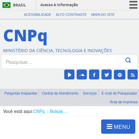
Acesso à informação
BRASIL
CORONAVÍRUS (COVID-19)
ACESSIBILIDADE
ALTO CONTRASTE
MAPA DO SITE
Participe
CNPq
Serviços
Legislação
MINISTÉRIO DA CIÊNCIA, TECNOLOGIA E INOVAÇÕES
Canais
Perguntas frequentes
Central de Atendimento
Serviços
E-mail do Pesquisador
Área de imprensa
Você está aqui:
CNPq
Bolsas e Auxílios Vigentes
Projetos de Pesquisa
MENU