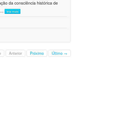
ão da consciência histórica de
...
leia mais
o
Anterior
Próximo
Último →