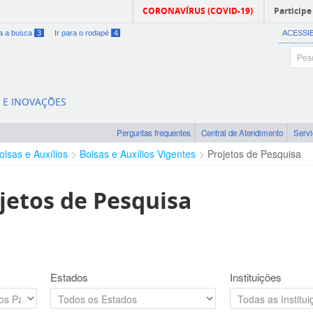
CORONAVÍRUS (COVID-19)
Participe
ra a busca
3
Ir para o rodapé
4
ACESSI
A E INOVAÇÕES
Perguntas frequentes
Central de Atendimento
Serv
olsas e Auxílios
Bolsas e Auxílios Vigentes
Projetos de Pesquisa
jetos de Pesquisa
Estados
Instituições