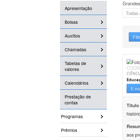
Grandes
Apresentação
Bolsas
Auxílios
Filt
Chamadas
Tabelas de
COOR
valores
CIÊNC
Educa
Calendários
E-ma
Prestação de
contas
Título
históri
Programas
Resu
Prêmios
aos pr