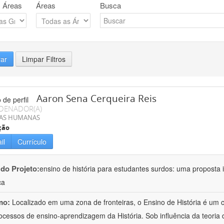
 Áreas
Áreas
Busca
rar
Limpar Filtros
Aaron Sena Cerqueira Reis
DENADOR(A)
IAS HUMANAS
ção
il
Currículo
 do Projeto:
ensino de história para estudantes surdos: uma proposta i
ca
mo:
Localizado em uma zona de fronteiras, o Ensino de História é um
ocessos de ensino-aprendizagem da História. Sob influência da teoria d