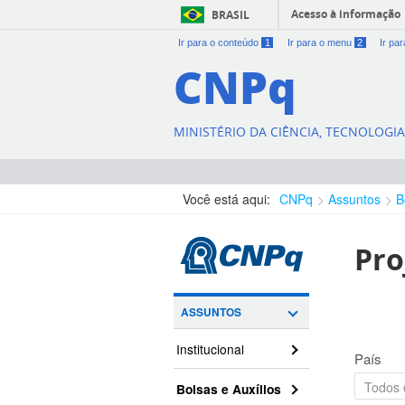
Acesso à informação
BRASIL
Ir para o conteúdo
1
Ir para o menu
2
Ir pa
CNPq
MINISTÉRIO DA CIÊNCIA, TECNOLOGI
Você está aqui:
CNPq
Assuntos
B
Pro
ASSUNTOS
Institucional
País
Bolsas e Auxílios