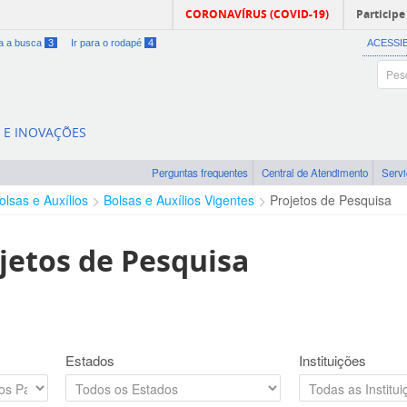
CORONAVÍRUS (COVID-19)
Participe
ra a busca
3
Ir para o rodapé
4
ACESSI
A E INOVAÇÕES
Perguntas frequentes
Central de Atendimento
Serv
olsas e Auxílios
Bolsas e Auxílios Vigentes
Projetos de Pesquisa
jetos de Pesquisa
Estados
Instituições