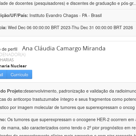
dade de docentes (pesquisadores) e discentes de graduação e pós-gr
.
uição/UF/País:
Instituto Evandro Chagas - PA - Brasil
cia:
Wed Dec 06 00:00:00 BRT 2023-Thu Dec 31 00:00:00 BRT 2026
Ana Cláudia Camargo Miranda
DENADOR(A)
HARIAS
haria Nuclear
il
Currículo
 do Projeto:
desenvolvimento, padronização e validação da radioimun
icas do anticorpo trastuzumabe íntegro e seus fragmentos como potenc
stico por imagem molecular de tumores que superexpressam o oncog
mo:
Os tumores que superexpressam o oncogene HER-2 ocorrem em 
 de mama, são caracterizados como tendo o 2º pior prognóstico em rel
icador de comportamento clínico mais agressivo e com pior resposta à