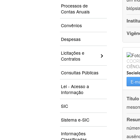
Processos de
biópsi
Contas Anuais
Instit
Convênios
Vigên
Despesas
Licitações e
Contratos
COOR
CIÊNC
Consultas Públicas
Sociol
E-ma
Lei - Acesso a
Informação
Título
SIC
mesor
Resu
Sistema e-SIC
número
Informações
ausênc
Classificadas