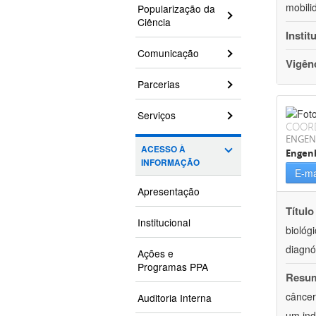
mobili
Popularização da
Ciência
Instit
Comunicação
Vigên
Parcerias
Serviços
COOR
ENGEN
ACESSO À
Engen
INFORMAÇÃO
E-ma
Apresentação
Título
Institucional
biológ
diagnó
Ações e
Programas PPA
Resu
câncer
Auditoria Interna
um ind