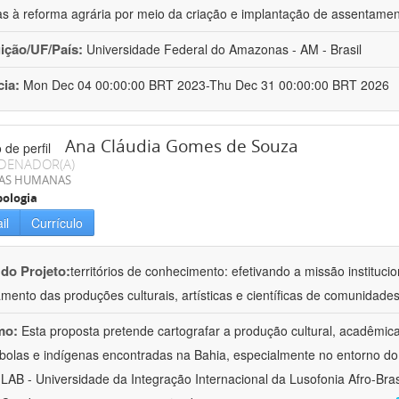
as à reforma agrária por meio da criação e implantação de assentame
uição/UF/País:
Universidade Federal do Amazonas - AM - Brasil
cia:
Mon Dec 04 00:00:00 BRT 2023-Thu Dec 31 00:00:00 BRT 2026
Ana Cláudia Gomes de Souza
DENADOR(A)
IAS HUMANAS
ologia
il
Currículo
 do Projeto:
territórios de conhecimento: efetivando a missão institucio
ento das produções culturais, artísticas e científicas de comunidade
mo:
Esta proposta pretende cartografar a produção cultural, acadêmic
bolas e indígenas encontradas na Bahia, especialmente no entorno do
LAB - Universidade da Integração Internacional da Lusofonia Afro-Bra