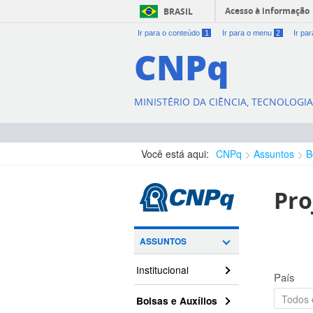
Acesso à informação
BRASIL
Ir para o conteúdo
1
Ir para o menu
2
Ir pa
CNPq
MINISTÉRIO DA CIÊNCIA, TECNOLOGI
Você está aqui:
CNPq
Assuntos
B
Pro
ASSUNTOS
Institucional
País
Bolsas e Auxílios