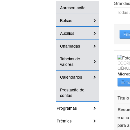
Grandes
Apresentação
Bolsas
Auxílios
Filt
Chamadas
Tabelas de
COOR
valores
CIÊNCI
Microb
Calendários
E-ma
Prestação de
contas
Título
Programas
Resu
e uma 
Prêmios
para a