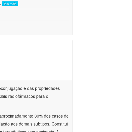
..
leia mais
oconjugação e das propriedades
iais radiofármacos para o
aproximadamente 30% dos casos de
ação aos demais subtipos. Constitui
s terapêuticas convencionais. A