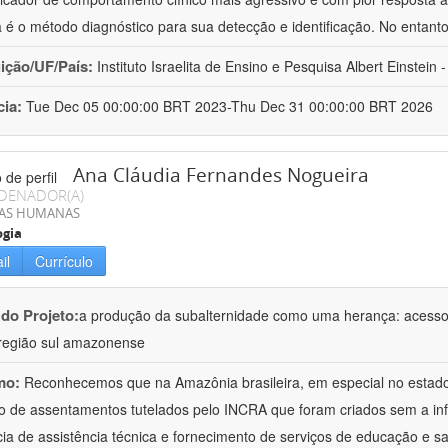
a é o método diagnóstico para sua detecção e identificação. No entant
uição/UF/País:
Instituto Israelita de Ensino e Pesquisa Albert Einstein -
cia:
Tue Dec 05 00:00:00 BRT 2023-Thu Dec 31 00:00:00 BRT 2026
Ana Cláudia Fernandes Nogueira
DENADOR(A)
IAS HUMANAS
ogia
il
Currículo
 do Projeto:
a produção da subalternidade como uma herança: acesso à 
região sul amazonense
mo:
Reconhecemos que na Amazônia brasileira, em especial no estad
 de assentamentos tutelados pelo INCRA que foram criados sem a in
ia de assistência técnica e fornecimento de serviços de educação e sa