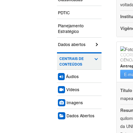
voltad
PDTIC
Instit
Planejamento
Vigên
Estratégico
Dados abertos
COOR
CENTRAIS DE
CIÊNC
CONTEÚDOS
Antrop
E-ma
Áudios
Vídeos
Título
mapeam
Imagens
Resu
Dados Abertos
quilom
da UNI