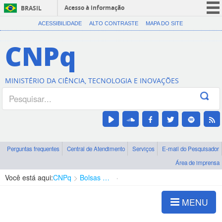
Acesso à informação
BRASIL
CORONAVÍRUS (COVID-19)
ACESSIBILIDADE
ALTO CONTRASTE
MAPA DO SITE
Participe
CNPq
Serviços
Legislação
MINISTÉRIO DA CIÊNCIA, TECNOLOGIA E INOVAÇÕES
Canais
Perguntas frequentes
Central de Atendimento
Serviços
E-mail do Pesquisador
Área de imprensa
Você está aqui:
CNPq
Bolsas e Auxílios Vigentes
Projetos de Pesquisa
MENU