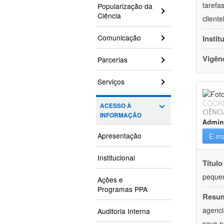
tarefa
Popularização da
Ciência
client
Comunicação
Instit
Vigên
Parcerias
Serviços
COOR
ACESSO À
CIÊNCI
INFORMAÇÃO
Admin
Apresentação
E-ma
Institucional
Título
pequen
Ações e
Programas PPA
Resu
agenci
Auditoria Interna
seus p