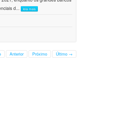
nciais d
...
leia mais
o
Anterior
Próximo
Último →