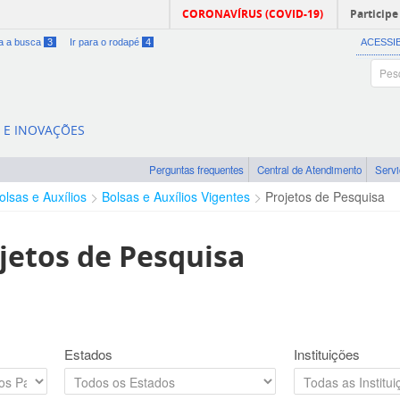
CORONAVÍRUS (COVID-19)
Participe
ra a busca
3
Ir para o rodapé
4
ACESSI
A E INOVAÇÕES
Perguntas frequentes
Central de Atendimento
Serv
olsas e Auxílios
Bolsas e Auxílios Vigentes
Projetos de Pesquisa
jetos de Pesquisa
Estados
Instituições