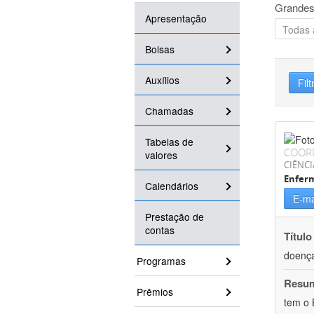
Grandes
Apresentação
Bolsas
Auxílios
Filt
Chamadas
Tabelas de
COOR
valores
CIÊNCI
Enfer
Calendários
E-ma
Prestação de
contas
Título
doença
Programas
Resu
Prêmios
tem o 