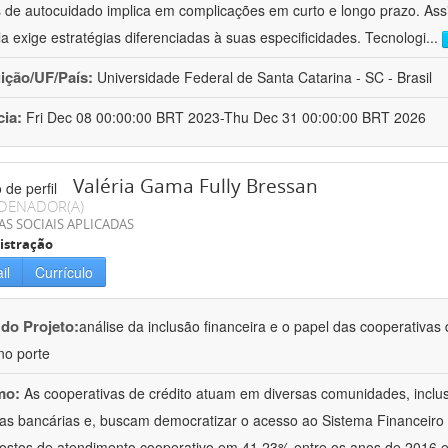
s de autocuidado implica em complicações em curto e longo prazo. As
ela exige estratégias diferenciadas à suas especificidades. Tecnologi
...
uição/UF/País:
Universidade Federal de Santa Catarina - SC - Brasil
cia:
Fri Dec 08 00:00:00 BRT 2023-Thu Dec 31 00:00:00 BRT 2026
Valéria Gama Fully Bressan
DENADOR(A)
AS SOCIAIS APLICADAS
istração
il
Currículo
 do Projeto:
análise da inclusão financeira e o papel das cooperativas
o porte
mo:
As cooperativas de crédito atuam em diversas comunidades, inclu
as bancárias e, buscam democratizar o acesso ao Sistema Financeiro
ostos de atendimento cooperativo em 41,23% entre os anos de 2016 