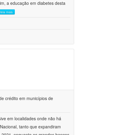
sim, a educação em diabetes desta
leia mais
 de crédito em municípios de
sive em localidades onde não há
 Nacional, tanto que expandiram
e 2021, enquanto os grandes bancos