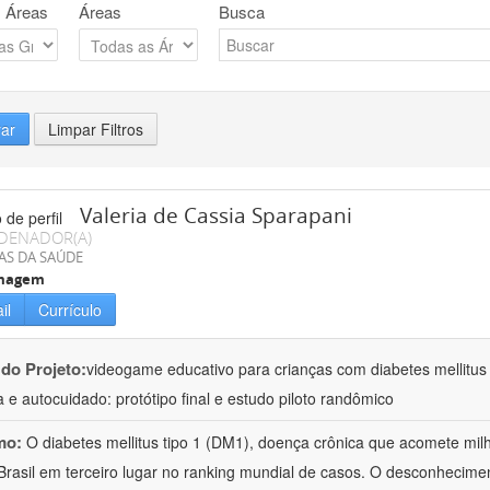
 Áreas
Áreas
Busca
rar
Limpar Filtros
Valeria de Cassia Sparapani
DENADOR(A)
AS DA SAÚDE
magem
il
Currículo
 do Projeto:
videogame educativo para crianças com diabetes mellitus
 e autocuidado: protótipo final e estudo piloto randômico
mo:
O diabetes mellitus tipo 1 (DM1), doença crônica que acomete mi
Brasil em terceiro lugar no ranking mundial de casos. O desconhecim