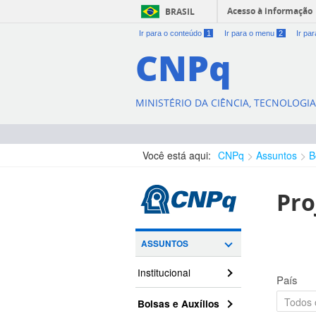
Acesso à informação
BRASIL
Ir para o conteúdo
1
Ir para o menu
2
Ir pa
CNPq
MINISTÉRIO DA CIÊNCIA, TECNOLOGI
Você está aqui:
CNPq
Assuntos
B
Pro
ASSUNTOS
Institucional
País
Bolsas e Auxílios